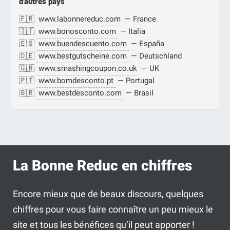
d'autres pays
🇫🇷
www.labonnereduc.com
— France
🇮🇹
www.bonosconto.com
— Italia
🇪🇸
www.buendescuento.com
— España
🇩🇪
www.bestgutscheine.com
— Deutschland
🇬🇧
www.smashingcoupon.co.uk
— UK
🇵🇹
www.bomdesconto.pt
— Portugal
🇧🇷
www.bestdesconto.com
— Brasil
La Bonne Reduc en chiffres
Encore mieux que de beaux discours, quelques
chiffres pour vous faire connaître un peu mieux le
site et tous les bénéfices qu’il peut apporter !