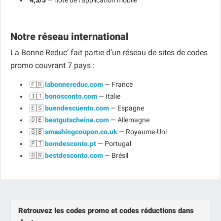
4,3/5
— note de l’application mobile
Notre réseau international
La Bonne Reduc’ fait partie d’un réseau de sites de codes
promo couvrant 7 pays :
🇫🇷
labonnereduc.com
— France
🇮🇹
bonosconto.com
— Italie
🇪🇸
buendescuento.com
— Espagne
🇩🇪
bestgutscheine.com
— Allemagne
🇬🇧
smashingcoupon.co.uk
— Royaume-Uni
🇵🇹
bomdesconto.pt
— Portugal
🇧🇷
bestdesconto.com
— Brésil
Retrouvez les codes promo et codes réductions dans