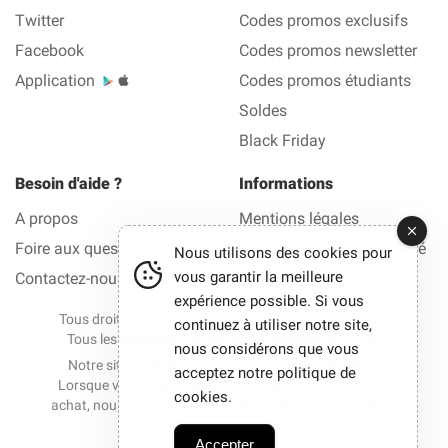
Twitter
Codes promos exclusifs
Facebook
Codes promos newsletter
Application
Codes promos étudiants
Soldes
Black Friday
Besoin d'aide ?
Informations
A propos
Mentions légales
Foire aux questions (FAQ)
Politique de confidentialité
Nous utilisons des cookies pour
vous garantir la meilleure
Contactez-nous
expérience possible. Si vous
Tous droits réservés © 2012-2026 La Bonne Reduc —
continuez à utiliser notre site,
Tous les bons plans et les codes réduction en 1 clic.
nous considérons que vous
Notre site participe à des programmes d'affiliation.
acceptez notre politique de
Lorsque vous cliquez sur certains liens et effectuez un
cookies.
achat, nous pouvons parfois percevoir une commission.
Accepter