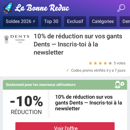
Soldes 2026 ⚡
Top 30
Exclusif
Catégories
Der
10% de réduction sur vos gants
Dents — Inscris-toi à la
newsletter
★
★
★
★
★
5 votes
Codes promo vérifiés
il y a 7 jours
Seulement pour les nouveaux utilisateurs
-10%
10% de réduction sur vos
gants Dents — Inscris-toi à la
newsletter
RÉDUCTION
Voir l'offre