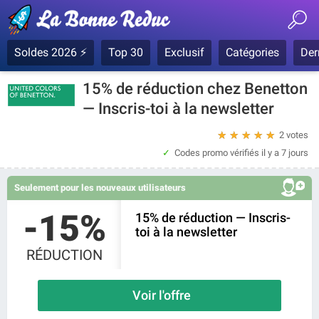
Soldes 2026 ⚡
Top 30
Exclusif
Catégories
Der
15% de réduction chez Benetton
— Inscris-toi à la newsletter
★
★
★
★
★
2 votes
Codes promo vérifiés
il y a 7 jours
Seulement pour les nouveaux utilisateurs
-15%
15% de réduction — Inscris-
toi à la newsletter
RÉDUCTION
Voir l'offre