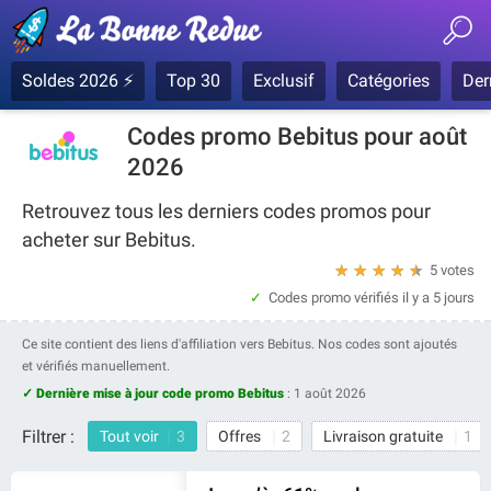
Soldes 2026 ⚡
Top 30
Exclusif
Catégories
Der
Codes promo Bebitus pour août
2026
Retrouvez tous les derniers codes promos pour
acheter sur Bebitus.
★
★
★
★
★
5 votes
Codes promo vérifiés
il y a 5 jours
Ce site contient des liens d'affiliation vers Bebitus. Nos codes sont ajoutés
et vérifiés manuellement.
✓ Dernière mise à jour code promo Bebitus
:
1 août 2026
Filtrer :
Tout voir
3
Offres
2
Livraison gratuite
1