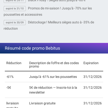
Black Friday ! Sièges auto jusqu'à -60%
expiré le 29/11
Promos de mi-saison ! Jusqu'à -70% sur les
expiré le 31/10
poussettes et accessoires
Déstockage ! Meilleurs sièges auto à -35% de
expiré le 30/09
réduction
Résumé code promo Bebitus
Réduction
Description de l’offre et des codes
Expiration
promo
-61%
Jusqu’à -61% sur les poussettes
31/12/2026
-5€
5€ de réduction — Inscris-toi à la
31/12/2026
newsletter
livraison
Livraison gratuite
31/12/2026