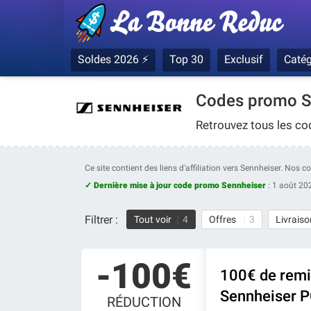
Soldes 2026 ⚡
Top 30
Exclusif
Catég
Codes promo S
Retrouvez tous les co
Ce site contient des liens d'affiliation vers Sennheiser. Nos 
✓ Dernière mise à jour code promo Sennheiser
:
1 août 20
Filtrer :
Tout voir
4
Offres
3
Livraiso
-100€
100€ de remi
Sennheiser 
RÉDUCTION