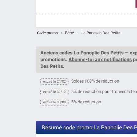
Code promo
›
Bébé
›
La Panoplie Des Petits
Anciens codes La Panoplie Des Petits — exp
promotions.
Abonne-toi aux notifications
po
Des Petits.
Soldes ! 60% de réduction
expiré le 21/02
5% de réduction pour trouver la te
expiré le 31/12
5% de réduction
expiré le 30/09
Résumé code promo La Panoplie Des P