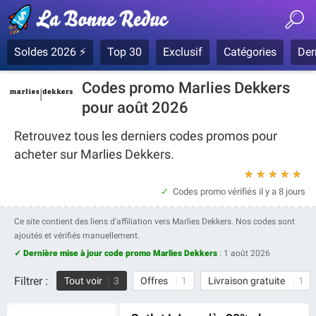
Soldes 2026 ⚡
Top 30
Exclusif
Catégories
Der
Codes promo Marlies Dekkers
pour août 2026
Retrouvez tous les derniers codes promos pour
acheter sur Marlies Dekkers.
★
★
★
★
★
Codes promo vérifiés
il y a 8 jours
Ce site contient des liens d'affiliation vers Marlies Dekkers. Nos codes sont
ajoutés et vérifiés manuellement.
✓ Dernière mise à jour code promo Marlies Dekkers
:
1 août 2026
Filtrer :
Tout voir
3
Offres
1
Livraison gratuite
1