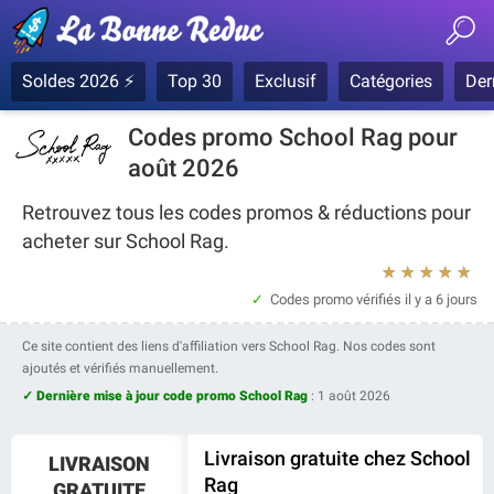
Soldes 2026 ⚡
Top 30
Exclusif
Catégories
Der
Codes promo School Rag pour
août 2026
Retrouvez tous les codes promos & réductions pour
acheter sur School Rag.
★
★
★
★
★
Codes promo vérifiés
il y a 6 jours
Ce site contient des liens d'affiliation vers School Rag. Nos codes sont
ajoutés et vérifiés manuellement.
✓ Dernière mise à jour code promo School Rag
:
1 août 2026
Livraison gratuite chez School
LIVRAISON
Rag
GRATUITE