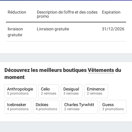
Réduction
Description de l’offre et des codes
Expiration
promo
livraison
Livraison gratuite
31/12/2026
gratuite
Découvrez les meilleurs boutiques
Vêtements
du
moment
Anthropologie
Celio
Desigual
Eminence
5 promotions
2 remises
3 remises
2 remises
Icebreaker
Dickies
Charles Tyrwhitt
Guess
4 promotions
4 promotions
2 remises
3 promotions