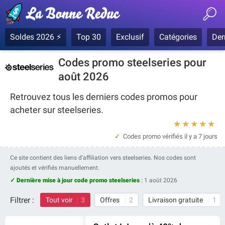
Soldes 2026 ⚡
Top 30
Exclusif
Catégories
Der
Codes promo steelseries pour
août 2026
Retrouvez tous les derniers codes promos pour
acheter sur steelseries.
★
★
★
★
★
Codes promo vérifiés
il y a 7 jours
Ce site contient des liens d'affiliation vers steelseries. Nos codes sont
ajoutés et vérifiés manuellement.
✓ Dernière mise à jour code promo steelseries
:
1 août 2026
Filtrer :
Tout voir
3
Offres
2
Livraison gratuite
1