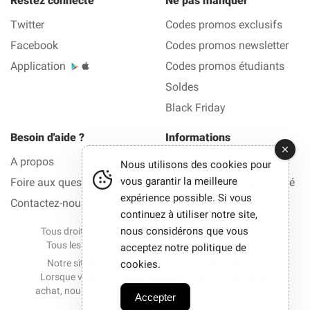
Restez connecté
Ne pas manquer
Twitter
Codes promos exclusifs
Facebook
Codes promos newsletter
Application
Codes promos étudiants
Soldes
Black Friday
Besoin d'aide ?
Informations
A propos
Mentions légales
Nous utilisons des cookies pour
vous garantir la meilleure
Foire aux questions (FAQ)
Politique de confidentialité
expérience possible. Si vous
Contactez-nous
continuez à utiliser notre site,
nous considérons que vous
Tous droits réservés © 2012-2026 La Bonne Reduc —
Tous les bons plans et les codes réduction en 1 clic.
acceptez notre politique de
Notre site participe à des programmes d'affiliation.
cookies.
Lorsque vous cliquez sur certains liens et effectuez un
achat, nous pouvons parfois percevoir une commission.
Accepter