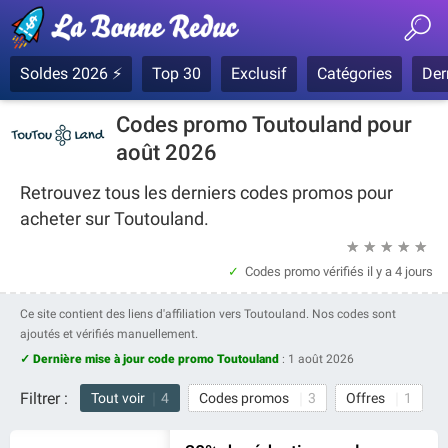
Soldes 2026 ⚡
Top 30
Exclusif
Catégories
Der
Codes promo Toutouland pour
août 2026
Retrouvez tous les derniers codes promos pour
acheter sur Toutouland.
★
★
★
★
★
Codes promo vérifiés
il y a 4 jours
Ce site contient des liens d'affiliation vers Toutouland. Nos codes sont
ajoutés et vérifiés manuellement.
✓ Dernière mise à jour code promo Toutouland
:
1 août 2026
Filtrer :
Tout voir
4
Codes promos
3
Offres
1