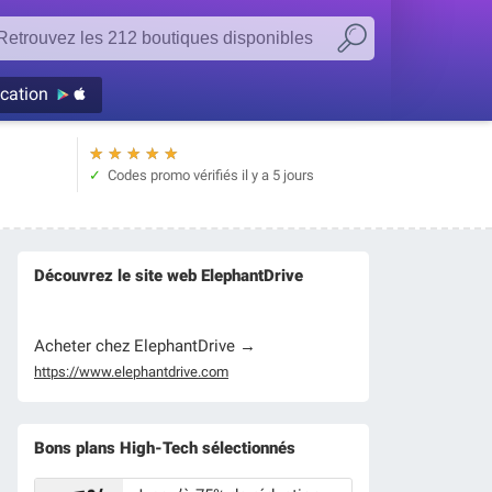
ication
★
★
★
★
★
Codes promo vérifiés
il y a 5 jours
Découvrez le site web ElephantDrive
Acheter chez ElephantDrive →
https://www.elephantdrive.com
Bons plans High-Tech sélectionnés