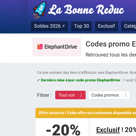
Soldes 2026 ⚡
Top 30
Exclusif
Catég
Codes promo El
Retrouvez tous les de
Ce site contient des liens d'affiliation vers ElephantDrive. N
✓ Dernière mise à jour code promo ElephantDrive
:
1 août 
Filtrer :
Tout voir
2
Codes promos
2
Offre exlusive ! Cette offre est seulement disponible 
-20%
Exclusif
! 20%