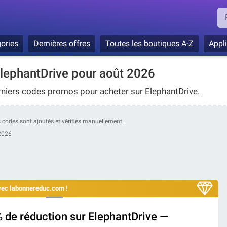
ories
Dernières offres
Toutes les boutiques A-Z
Appl
ephantDrive pour août 2026
rniers codes promos pour acheter sur ElephantDrive.
os codes sont ajoutés et vérifiés manuellement.
2026
avec labonnereduc.com !
 de réduction sur ElephantDrive —