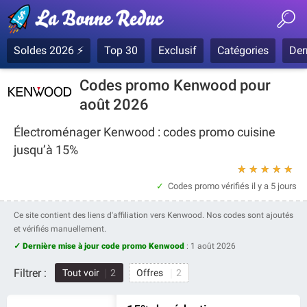
Soldes 2026 ⚡
Top 30
Exclusif
Catégories
Der
Codes promo Kenwood pour
août 2026
Électroménager Kenwood : codes promo cuisine
jusqu’à 15%
★
★
★
★
★
Codes promo vérifiés
il y a 5 jours
Ce site contient des liens d'affiliation vers Kenwood. Nos codes sont ajoutés
et vérifiés manuellement.
✓ Dernière mise à jour code promo Kenwood
:
1 août 2026
Filtrer :
Tout voir
2
Offres
2