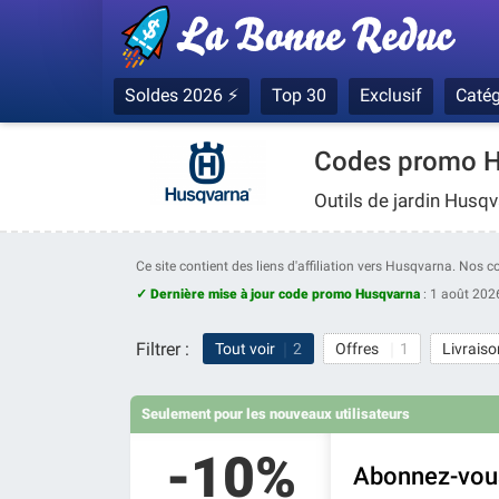
Soldes 2026 ⚡
Top 30
Exclusif
Catég
Codes promo H
Outils de jardin Husq
Ce site contient des liens d'affiliation vers Husqvarna. Nos 
✓ Dernière mise à jour code promo Husqvarna
:
1 août 202
Filtrer :
Tout voir
2
Offres
1
Livraiso
Seulement pour les nouveaux utilisateurs
-10%
Abonnez-vous 