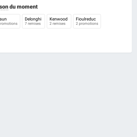
son
du moment
raun
Delonghi
Kenwood
Fioulreduc
promotions
7 remises
2 remises
2 promotions