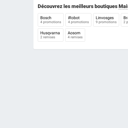
Découvrez les meilleurs boutiques
Mai
Bosch
iRobot
Linvosges
B
4 promotions
4 promotions
9 promotions
2 
Husqvarna
Aosom
2 remises
4 remises