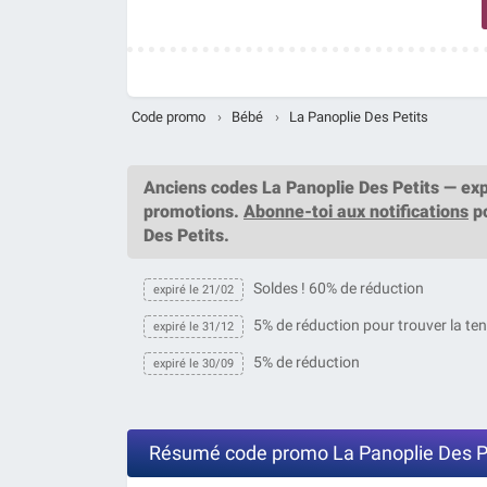
Code promo
›
Bébé
›
La Panoplie Des Petits
Anciens codes La Panoplie Des Petits — exp
promotions.
Abonne-toi aux notifications
po
Des Petits.
Soldes ! 60% de réduction
expiré le 21/02
5% de réduction pour trouver la te
expiré le 31/12
5% de réduction
expiré le 30/09
Résumé code promo La Panoplie Des P