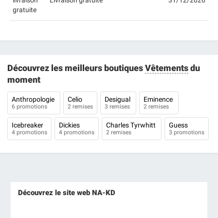
livraison
Livraison gratuite
31/12/2026
gratuite
Découvrez les meilleurs boutiques
Vêtements
du
moment
Anthropologie
Celio
Desigual
Eminence
6 promotions
2 remises
3 remises
2 remises
Icebreaker
Dickies
Charles Tyrwhitt
Guess
4 promotions
4 promotions
2 remises
3 promotions
Découvrez le site web NA-KD