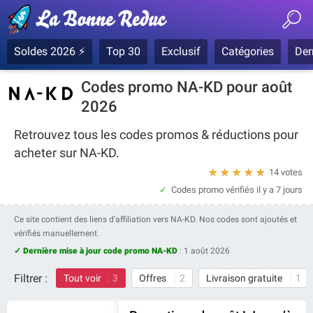
Soldes 2026 ⚡
Top 30
Exclusif
Catégories
Der
Codes promo NA-KD pour août
2026
Retrouvez tous les codes promos & réductions pour
acheter sur NA-KD.
★
★
★
★
★
14 votes
Codes promo vérifiés
il y a 7 jours
Ce site contient des liens d'affiliation vers NA-KD. Nos codes sont ajoutés et
vérifiés manuellement.
✓ Dernière mise à jour code promo NA-KD
:
1 août 2026
Filtrer :
Tout voir
3
Offres
2
Livraison gratuite
1