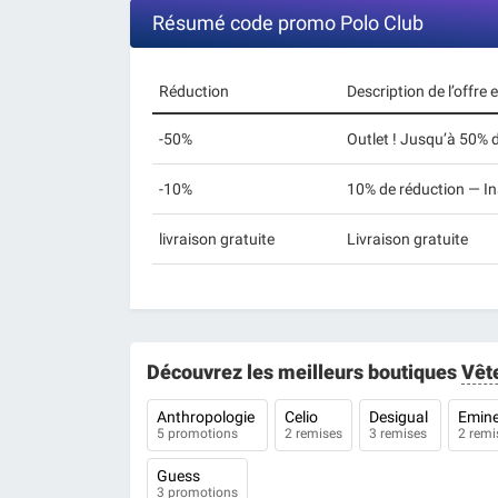
Résumé code promo Polo Club
Réduction
Description de l’offre
-50%
Outlet ! Jusqu’à 50% 
-10%
10% de réduction — Ins
livraison gratuite
Livraison gratuite
Découvrez les meilleurs boutiques
Vêt
Anthropologie
Celio
Desigual
Emin
5 promotions
2 remises
3 remises
2 remi
Guess
3 promotions