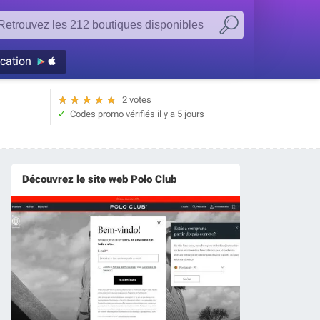
ication
★
★
★
★
★
2 votes
Codes promo vérifiés
il y a 5 jours
Découvrez le site web Polo Club