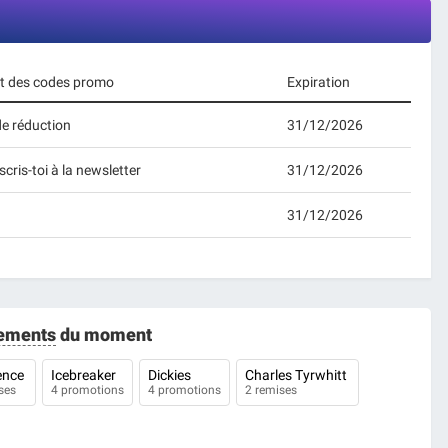
 et des codes promo
Expiration
de réduction
31/12/2026
cris-toi à la newsletter
31/12/2026
31/12/2026
ements
du moment
ence
Icebreaker
Dickies
Charles Tyrwhitt
ses
4 promotions
4 promotions
2 remises