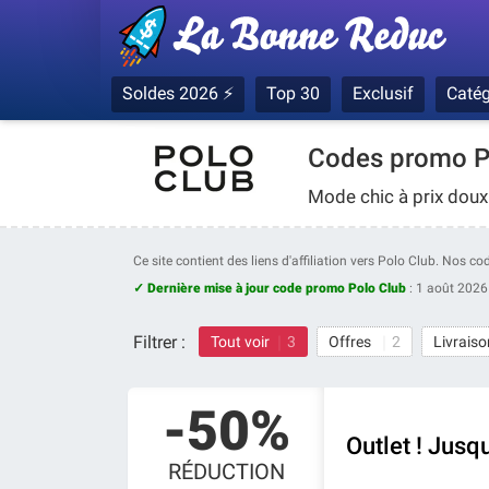
Soldes 2026 ⚡
Top 30
Exclusif
Catég
Codes promo P
Mode chic à prix doux
Ce site contient des liens d'affiliation vers Polo Club. Nos c
✓ Dernière mise à jour code promo Polo Club
:
1 août 2026
Filtrer :
Tout voir
3
Offres
2
Livraiso
-50%
Outlet ! Jusq
RÉDUCTION