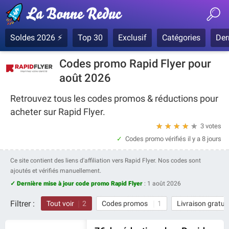
Soldes 2026 ⚡
Top 30
Exclusif
Catégories
Der
Codes promo Rapid Flyer pour
août 2026
Retrouvez tous les codes promos & réductions pour
acheter sur Rapid Flyer.
★
★
★
★
★
3 votes
Codes promo vérifiés
il y a 8 jours
Ce site contient des liens d'affiliation vers Rapid Flyer. Nos codes sont
ajoutés et vérifiés manuellement.
✓ Dernière mise à jour code promo Rapid Flyer
:
1 août 2026
Filtrer :
Tout voir
2
Codes promos
1
Livraison gratui