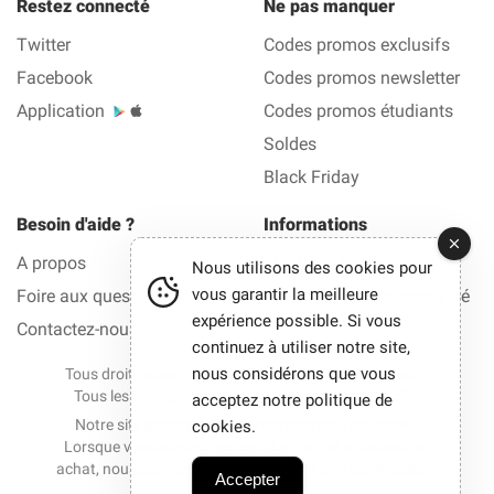
Restez connecté
Ne pas manquer
Twitter
Codes promos exclusifs
Facebook
Codes promos newsletter
Application
Codes promos étudiants
Soldes
Black Friday
Besoin d'aide ?
Informations
A propos
Mentions légales
Nous utilisons des cookies pour
vous garantir la meilleure
Foire aux questions (FAQ)
Politique de confidentialité
expérience possible. Si vous
Contactez-nous
continuez à utiliser notre site,
nous considérons que vous
Tous droits réservés © 2012-2026 La Bonne Reduc —
Tous les bons plans et les codes réduction en 1 clic.
acceptez notre politique de
Notre site participe à des programmes d'affiliation.
cookies.
Lorsque vous cliquez sur certains liens et effectuez un
achat, nous pouvons parfois percevoir une commission.
Accepter