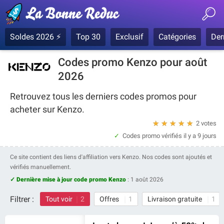
Soldes 2026 ⚡
Top 30
Exclusif
Catégories
Der
Codes promo Kenzo pour août
2026
Retrouvez tous les derniers codes promos pour
acheter sur Kenzo.
★
★
★
★
★
2 votes
Codes promo vérifiés
il y a 9 jours
Ce site contient des liens d'affiliation vers Kenzo. Nos codes sont ajoutés et
vérifiés manuellement.
✓ Dernière mise à jour code promo Kenzo
:
1 août 2026
Filtrer :
Tout voir
2
Offres
1
Livraison gratuite
1