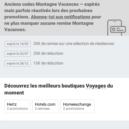
Anciens codes Montagne Vacances — expirés
mais parfois réactivés lors des prochaines
promotions.
Abonne-toi aux notifications
pour
ne plus manquer aucune remise Montagne
Vacances.
30€ de remise sur une sélection de résidences
expiré le 14/09
20€ de réduction
expiré le 02/07
15€ de réduction
expiré le 28/12
Découvrez les meilleurs boutiques
Voyages
du
moment
Hertz
Hotels.com
Homeexchange
2 promotions
2 remises
2 promotions