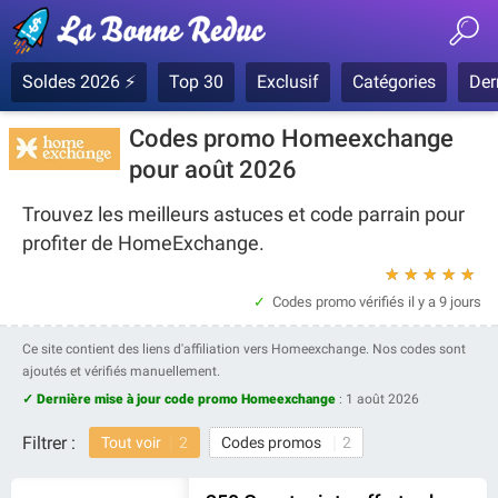
Soldes 2026 ⚡
Top 30
Exclusif
Catégories
Der
Codes promo Homeexchange
pour août 2026
Trouvez les meilleurs astuces et code parrain pour
profiter de HomeExchange.
★
★
★
★
★
Codes promo vérifiés
il y a 9 jours
Ce site contient des liens d'affiliation vers Homeexchange. Nos codes sont
ajoutés et vérifiés manuellement.
✓ Dernière mise à jour code promo Homeexchange
:
1 août 2026
Filtrer :
Tout voir
2
Codes promos
2