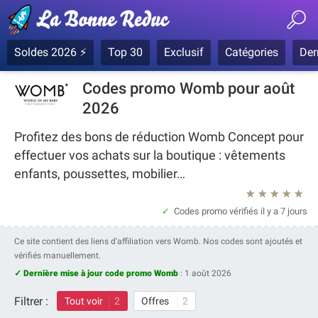
Soldes 2026 ⚡
Top 30
Exclusif
Catégories
Der
Codes promo Womb pour août
2026
Profitez des bons de réduction Womb Concept pour
effectuer vos achats sur la boutique : vêtements
enfants, poussettes, mobilier…
★
★
★
★
★
Codes promo vérifiés
il y a 7 jours
Ce site contient des liens d'affiliation vers Womb. Nos codes sont ajoutés et
vérifiés manuellement.
✓ Dernière mise à jour code promo Womb
:
1 août 2026
Filtrer :
Tout voir
2
Offres
2