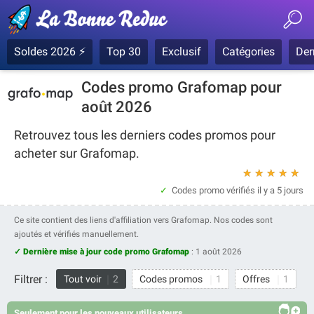
Soldes 2026 ⚡
Top 30
Exclusif
Catégories
Der
Codes promo Grafomap pour
août 2026
Retrouvez tous les derniers codes promos pour
acheter sur Grafomap.
★
★
★
★
★
Codes promo vérifiés
il y a 5 jours
Ce site contient des liens d'affiliation vers Grafomap. Nos codes sont
ajoutés et vérifiés manuellement.
✓ Dernière mise à jour code promo Grafomap
:
1 août 2026
Filtrer :
Tout voir
2
Codes promos
1
Offres
1
Seulement pour les nouveaux utilisateurs