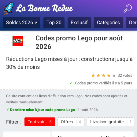
Soldes 2026 ⚡
Top 30
Exclusif
Catégories
Der
Codes promo Lego pour août
2026
Réductions Lego mises à jour : constructions jusqu’à
30% de moins
★
★
★
★
★
32 votes
Codes promo vérifiés
il y a 5 jours
Ce site contient des liens d'affiliation vers Lego. Nos codes sont ajoutés et
vérifiés manuellement.
✓ Dernière mise à jour code promo Lego
:
1 août 2026
Filtrer :
Tout voir
5
Offres
4
Livraison gratuite
1