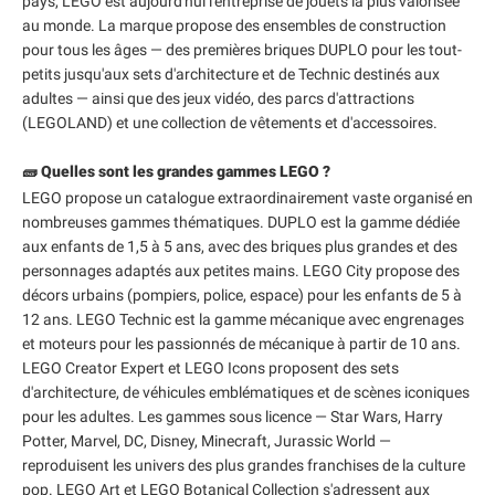
pays, LEGO est aujourd'hui l'entreprise de jouets la plus valorisée
au monde. La marque propose des ensembles de construction
pour tous les âges — des premières briques DUPLO pour les tout-
petits jusqu'aux sets d'architecture et de Technic destinés aux
adultes — ainsi que des jeux vidéo, des parcs d'attractions
(LEGOLAND) et une collection de vêtements et d'accessoires.
🧱 Quelles sont les grandes gammes LEGO ?
LEGO propose un catalogue extraordinairement vaste organisé en
nombreuses gammes thématiques. DUPLO est la gamme dédiée
aux enfants de 1,5 à 5 ans, avec des briques plus grandes et des
personnages adaptés aux petites mains. LEGO City propose des
décors urbains (pompiers, police, espace) pour les enfants de 5 à
12 ans. LEGO Technic est la gamme mécanique avec engrenages
et moteurs pour les passionnés de mécanique à partir de 10 ans.
LEGO Creator Expert et LEGO Icons proposent des sets
d'architecture, de véhicules emblématiques et de scènes iconiques
pour les adultes. Les gammes sous licence — Star Wars, Harry
Potter, Marvel, DC, Disney, Minecraft, Jurassic World —
reproduisent les univers des plus grandes franchises de la culture
pop. LEGO Art et LEGO Botanical Collection s'adressent aux