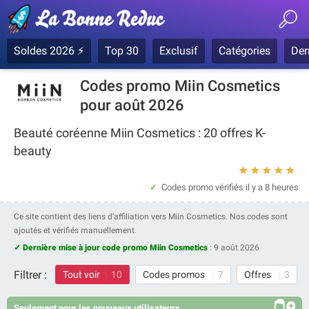
Soldes 2026 ⚡
Top 30
Exclusif
Catégories
Der
Codes promo Miin Cosmetics
pour août 2026
Beauté coréenne Miin Cosmetics : 20 offres K-
beauty
★
★
★
★
★
Codes promo vérifiés
il y a 8 heures
Ce site contient des liens d'affiliation vers Miin Cosmetics. Nos codes sont
ajoutés et vérifiés manuellement.
✓ Dernière mise à jour code promo Miin Cosmetics
:
9 août 2026
Filtrer :
Tout voir
10
Codes promos
7
Offres
3
Seulement pour les nouveaux utilisateurs