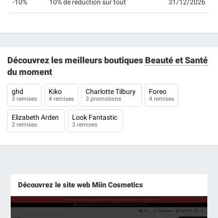
-10%
10% de réduction sur tout
31/12/2026
Découvrez les meilleurs boutiques
Beauté et Santé
du moment
ghd
Kiko
Charlotte Tilbury
Foreo
3 remises
4 remises
3 promotions
4 remises
Elizabeth Arden
Look Fantastic
2 remises
3 remises
Découvrez le site web Miin Cosmetics