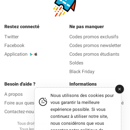
Restez connecté
Ne pas manquer
Twitter
Codes promos exclusifs
Facebook
Codes promos newsletter
Application
Codes promos étudiants
Soldes
Black Friday
Besoin d'aide ?
Informations
A propos
Mentions légales
Nous utilisons des cookies pour
vous garantir la meilleure
Foire aux questions (FAQ)
Politique de confidentialité
expérience possible. Si vous
Contactez-nous
continuez à utiliser notre site,
nous considérons que vous
Tous droits réservés © 2012-2026 La Bonne Reduc —
Tous les bons plans et les codes réduction en 1 clic.