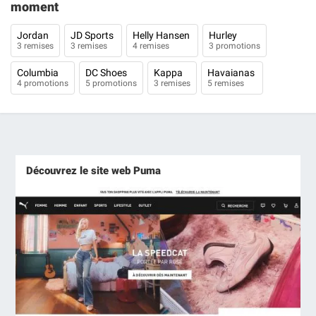
moment
Jordan
JD Sports
Helly Hansen
Hurley
3 remises
3 remises
4 remises
3 promotions
Columbia
DC Shoes
Kappa
Havaianas
4 promotions
5 promotions
3 remises
5 remises
Découvrez le site web Puma