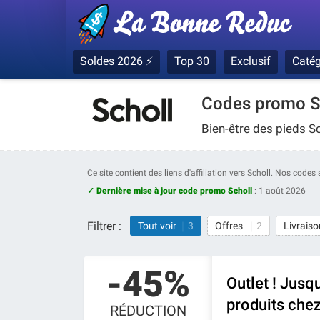
Soldes 2026 ⚡
Top 30
Exclusif
Catég
Codes promo Sc
Bien-être des pieds S
Ce site contient des liens d'affiliation vers Scholl. Nos code
✓ Dernière mise à jour code promo Scholl
:
1 août 2026
Filtrer :
Tout voir
3
Offres
2
Livraiso
-45%
Outlet ! Jus
produits chez
RÉDUCTION