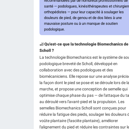
recommandées par de nombreux professionnels de
santé — podologues, kinésithérapeutes et chirurgie
orthopédistes — pour leur capacité à soulager les
douleurs de pied, de genou et de dos liées à une
mauvaise posture ou à un manque de soutien
podologique.
🦶 Qu'est-ce que la technologie Biomechanics de
Scholl ?
La technologie Biomechanics est le système de so
podologique breveté de Scholl, développé en
collaboration avec des podologues et des
biomécaniciens. Elle repose sur une analyse précis
la façon dont le pied se pose et se déroule lors de l
marche, et propose une conception de semelle qui
optimise chaque phase du pas — de l'attaque du t
au déroulé vers l'avant-pied et la propulsion. Les
semelles Biomechanics Scholl sont conçues pour
réduire la fatigue des pieds, soulager les douleurs 
voûte plantaire (fasciite plantaire), améliorer
l'alignement du pied et réduire les contraintes sur l