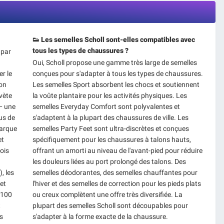
👟 Les semelles Scholl sont-elles compatibles avec
tous les types de chaussures ?
 par
Oui, Scholl propose une gamme très large de semelles
er le
conçues pour s'adapter à tous les types de chaussures.
son
Les semelles Sport absorbent les chocs et soutiennent
vète
la voûte plantaire pour les activités physiques. Les
— une
semelles Everyday Comfort sont polyvalentes et
us de
s'adaptent à la plupart des chaussures de ville. Les
marque
semelles Party Feet sont ultra-discrètes et conçues
et
spécifiquement pour les chaussures à talons hauts,
ois
offrant un amorti au niveau de l'avant-pied pour réduire
les douleurs liées au port prolongé des talons. Des
, les
semelles déodorantes, des semelles chauffantes pour
 et
l'hiver et des semelles de correction pour les pieds plats
 100
ou creux complètent une offre très diversifiée. La
t
plupart des semelles Scholl sont découpables pour
s
s'adapter à la forme exacte de la chaussure.