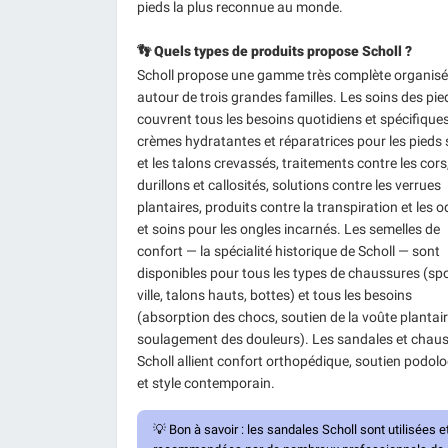
pieds la plus reconnue au monde.
👣 Quels types de produits propose Scholl ?
Scholl propose une gamme très complète organis
autour de trois grandes familles. Les soins des pie
couvrent tous les besoins quotidiens et spécifiques
crèmes hydratantes et réparatrices pour les pieds
et les talons crevassés, traitements contre les cors
durillons et callosités, solutions contre les verrues
plantaires, produits contre la transpiration et les o
et soins pour les ongles incarnés. Les semelles de
confort — la spécialité historique de Scholl — sont
disponibles pour tous les types de chaussures (spo
ville, talons hauts, bottes) et tous les besoins
(absorption des chocs, soutien de la voûte plantair
soulagement des douleurs). Les sandales et chau
Scholl allient confort orthopédique, soutien podol
et style contemporain.
💡
Bon à savoir :
les sandales Scholl sont utilisées e