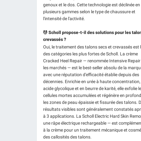
genoux et le dos. Cette technologie est déclinée en
plusieurs gammes selon le type de chaussure et
l'intensité de l'activité.
💆 Scholl propose-t-il des solutions pour les talo
crevassés ?
Oui, le traitement des talons secs et crevassés est 
des catégories les plus fortes de Scholl. La crème
Cracked Heel Repair — renommée Intensive Repair
les marchés — est le best-seller absolu de la marqu
avec une réputation d'efficacité établie depuis des
décennies. Enrichie en urée à haute concentration,
acide glycolique et en beurre de karité, elle exfolie l
cellules mortes accumulées et régénère en profon
les zones de peau épaissie et fissurée des talons. 
résultats visibles sont généralement constatés ap
à 3 applications. La Scholl Electric Hard Skin Rem
une râpe électrique rechargeable — est complémen
à la crème pour un traitement mécanique et cosmé
des callosités des talons.