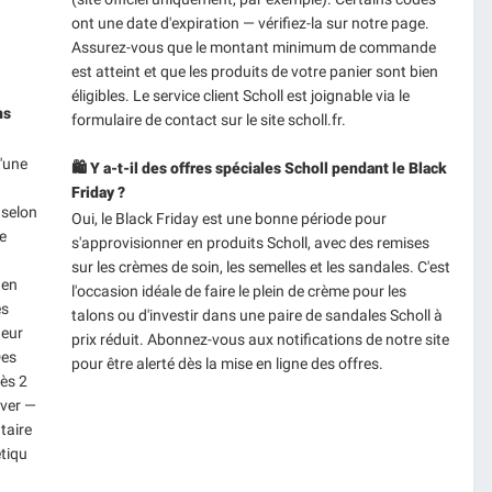
ont une date d'expiration — vérifiez-la sur notre page.
Assurez-vous que le montant minimum de commande
est atteint et que les produits de votre panier sont bien
éligibles. Le service client Scholl est joignable via le
ns
formulaire de contact sur le site scholl.fr.
l'une
🛍️ Y a-t-il des offres spéciales Scholl pendant le Black
Friday ?
 selon
Oui, le Black Friday est une bonne période pour
e
s'approvisionner en produits Scholl, avec des remises
sur les crèmes de soin, les semelles et les sandales. C'est
 en
l'occasion idéale de faire le plein de crème pour les
es
talons ou d'investir dans une paire de sandales Scholl à
deur
prix réduit. Abonnez-vous aux notifications de notre site
Des
pour être alerté dès la mise en ligne des offres.
rès 2
over —
taire
tiqu