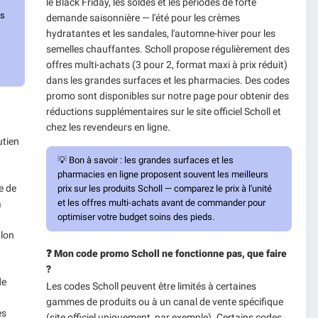
le Black Friday, les soldes et les périodes de forte
ns
demande saisonnière — l'été pour les crèmes
hydratantes et les sandales, l'automne-hiver pour les
semelles chauffantes. Scholl propose régulièrement des
offres multi-achats (3 pour 2, format maxi à prix réduit)
dans les grandes surfaces et les pharmacies. Des codes
promo sont disponibles sur notre page pour obtenir des
réductions supplémentaires sur le site officiel Scholl et
chez les revendeurs en ligne.
utien
💡
Bon à savoir :
les grandes surfaces et les
pharmacies en ligne proposent souvent les meilleurs
e de
prix sur les produits Scholl — comparez le prix à l'unité
et les offres multi-achats avant de commander pour
a
optimiser votre budget soins des pieds.
alon
❓ Mon code promo Scholl ne fonctionne pas, que faire
?
de
Les codes Scholl peuvent être limités à certaines
gammes de produits ou à un canal de vente spécifique
es
(site officiel uniquement, par exemple). Certains codes