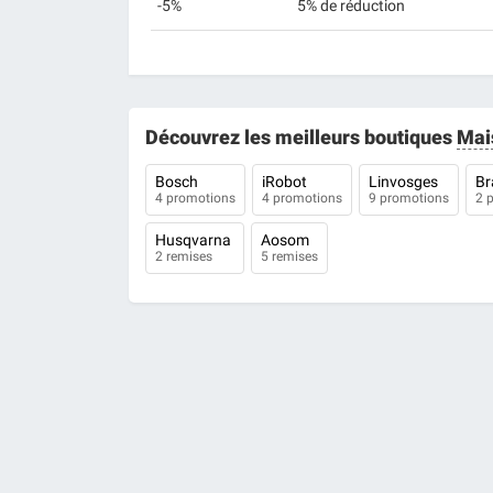
-5%
5% de réduction
Découvrez les meilleurs boutiques
Mai
Bosch
iRobot
Linvosges
B
4 promotions
4 promotions
9 promotions
2 
Husqvarna
Aosom
2 remises
5 remises