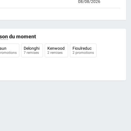
08/08/2026
son
du moment
raun
Delonghi
Kenwood
Fioulreduc
promotions
7 remises
2 remises
2 promotions