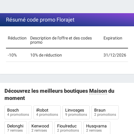
Résumé code promo Florajet
Réduction
Description de l’offre et des codes
Expiration
promo
-10%
10% de réduction
31/12/2026
Découvrez les meilleurs boutiques
Maison
du
moment
Bosch
iRobot
Linvosges
Braun
4 promotions
4 promotions
9 promotions
2 promotions
Delonghi
Kenwood
Fioulreduc
Husqvarna
7 remises
2 remises
2 promotions
2 remises