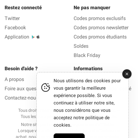
Restez connecté
Ne pas manquer
Twitter
Codes promos exclusifs
Facebook
Codes promos newsletter
Application
Codes promos étudiants
Soldes
Black Friday
Besoin d'aide ?
Informations
A propos
Mentions légales
Nous utilisons des cookies pour
vous garantir la meilleure
Foire aux questions (FAQ)
Politique de confidentialité
expérience possible. Si vous
Contactez-nous
continuez à utiliser notre site,
nous considérons que vous
Tous droits réservés © 2012-2026 La Bonne Reduc —
Tous les bons plans et les codes réduction en 1 clic.
acceptez notre politique de
Notre site participe à des programmes d'affiliation.
cookies.
Lorsque vous cliquez sur certains liens et effectuez un
achat, nous pouvons parfois percevoir une commission.