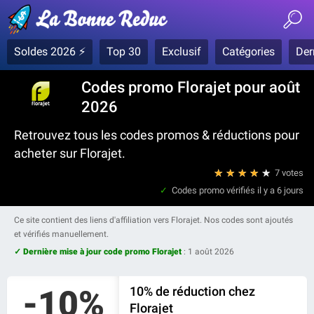
Soldes 2026 ⚡
Top 30
Exclusif
Catégories
Der
Codes promo Florajet pour août
2026
Retrouvez tous les codes promos & réductions pour
acheter sur Florajet.
★
★
★
★
★
7 votes
Codes promo vérifiés
il y a 6 jours
Ce site contient des liens d'affiliation vers Florajet. Nos codes sont ajoutés
et vérifiés manuellement.
✓ Dernière mise à jour code promo Florajet
:
1 août 2026
-10%
10% de réduction chez
Florajet